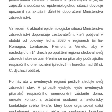
zájezdů a současnou epidemiologickou situací dovoluje
upozornit na aktuální důležité doporučení Ministerstva
zdravotnictví.
Vzhledem k aktuální epidemiologické situaci Ministerstvo
zdravotnictví doporučuje cestovatelům, kteří pobývali v
období od poloviny ledna 2020 v regionech Emilia-
Romagna, Lombardie, Piemont a Veneto, aby v
následujících 14 dnech po opuštění regionu sledovali svůj
zdravotní stav se zaměřením se na příznaky počínajícího
respiračního onemocnění (především horečka nad 38 st.
C, dýchací obtíže).
Po návratu z uvedených regionů pečlivě sledujte svůj
zdravotní stav. V případě výskytu výše uvedených
příznaků respiračního onemocnění zůstaňte doma,
omezte kontakt s ostatními osobami a telefonicky
kontaktujte svého lékaře, který bude organizovat další
poskytovaní zdravotní péče ve spolupráci krajskou