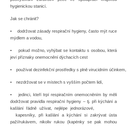
hygienickou stanicí.
Jak se chránit?
• dodržovat zásady respirační hygieny, často mýt ruce
mýdlem a vodou,
• pokud možno, vyhýbat se kontaktu s osobou, která
jeví příznaky onemocnění dýchacích cest
• používat dezinfekční prostředky s plně virucidním účinkem,
• nezdržovat se v místech s vyšším počtem lidí,
• jedinci, kteří trpí respiračním onemocněním by měli
dodržovat pravidla respirační hygieny – tj. při kýchání a
kašlání řádně užívat, nejlépe jednorázové,
kapesníky, při kašlání a kýchání si zakrývat ústa
paží/rukávem, nikoliv rukou (kapénky se pak mohou