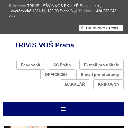
Adresa:
TRIVIS - SŠV A VOŠ PK a KŘ Praha, s.r.o.,
Hovorčovická 1281/11, 182 00 Praha 8
Telefon:
+420 233 543
233
Chci studovat v Trivisu
TRIVIS VOŠ Praha
Facebook
SŠ Praha
E- mail pro učitele
OFFICE 365
E-mail pro studenty
BAKALÁŘ
KNIHOVNA