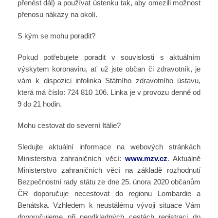
přenést dál) a používat ústenku tak, aby omezili možnost
přenosu nákazy na okolí.
S kým se mohu poradit?
Pokud potřebujete poradit v souvislosti s aktuálním
výskytem koronaviru, ať už jste občan či zdravotník, je
vám k dispozici infolinka Státního zdravotního ústavu,
která má číslo: 724 810 106. Linka je v provozu denně od
9 do 21 hodin.
Mohu cestovat do severní Itálie?
Sledujte aktuální informace na webových stránkách
Ministerstva zahraničních věcí:
www.mzv.cz
. Aktuálně
Ministerstvo zahraničních věcí na základě rozhodnutí
Bezpečnostní rady státu ze dne 25. února 2020 občanům
ČR doporučuje necestovat do regionu Lombardie a
Benátska. Vzhledem k neustálému vývoji situace Vám
doporučujeme při neodkladných cestách registraci do