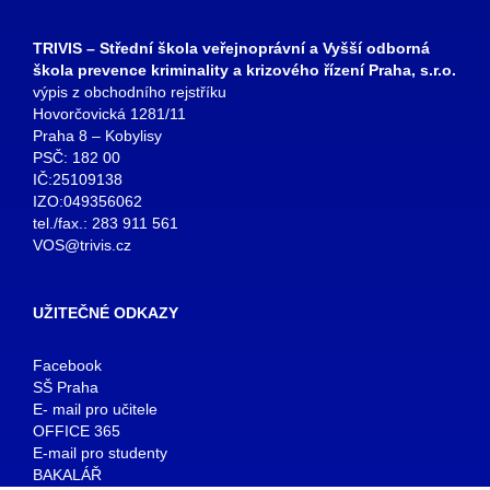
TRIVIS – Střední škola veřejnoprávní a Vyšší odborná
škola prevence kriminality a krizového řízení Praha, s.r.o.
výpis z obchodního rejstříku
Hovorčovická 1281/11
Praha 8 – Kobylisy
PSČ: 182 00
IČ:25109138
IZO:049356062
tel./fax.: 283 911 561
VOS@trivis.cz
UŽITEČNÉ ODKAZY
Facebook
SŠ Praha
E- mail pro učitele
OFFICE 365
E-mail pro studenty
BAKALÁŘ