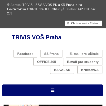
Adresa:
TRIVIS - SŠV A VOŠ PK a KŘ Praha, s.r.o.,
Hovorčovická 1281/11, 182 00 Praha 8
Telefon:
+420 233 543
233
Chci studovat v Trivisu
TRIVIS VOŠ Praha
Facebook
SŠ Praha
E- mail pro učitele
OFFICE 365
E-mail pro studenty
BAKALÁŘ
KNIHOVNA