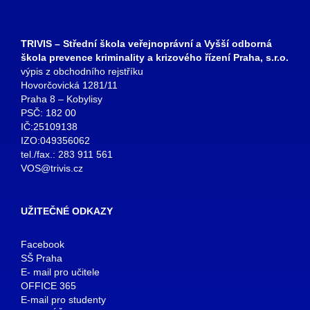
TRIVIS – Střední škola veřejnoprávní a Vyšší odborná
škola prevence kriminality a krizového řízení Praha, s.r.o.
výpis z obchodního rejstříku
Hovorčovická 1281/11
Praha 8 – Kobylisy
PSČ: 182 00
IČ:25109138
IZO:049356062
tel./fax.: 283 911 561
VOS@trivis.cz
UŽITEČNÉ ODKAZY
Facebook
SŠ Praha
E- mail pro učitele
OFFICE 365
E-mail pro studenty