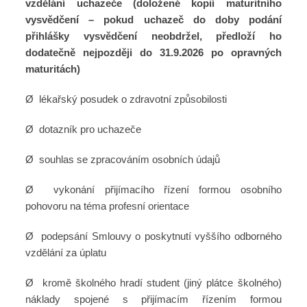
vzdělání uchazeče (doložené kopií maturitního
vysvědčení – pokud uchazeč do doby podání
přihlášky vysvědčení neobdržel, předloží ho
dodatečně nejpozději do 31.9.2026 po opravných
maturitách)
Ø lékařský posudek o zdravotní způsobilosti
Ø dotazník pro uchazeče
Ø souhlas se zpracováním osobních údajů
Ø vykonání přijímacího řízení formou osobního
pohovoru na téma profesní orientace
Ø podepsání Smlouvy o poskytnutí vyššího odborného
vzdělání za úplatu
Ø kromě školného hradí student (jiný plátce školného)
náklady spojené s přijímacím řízením formou