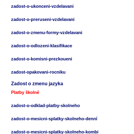
zadost-o-ukonceni-vzdelavani
zadost-o-preruseni-vzdelavani
zadost-o-zmenu-formy-vzdelavani
zadost-o-odlozeni-klasifikace
zadost-o-komisni-prezkoueni
zadost-opakovani-rocniku
Zadost o zmenu jazyka
Platby školné
zadost-o-odklad-platby-skolneho
zadost-o-mesicni-splatky-skolneho-denní
zadost-o-mesicni-splatky-skolneho-kombi