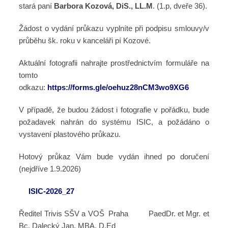
stará paní
Barbora Kozová, DiS., LL.M
. (1.p, dveře 36).
Žádost o vydání průkazu vyplníte při podpisu smlouvy/v
průběhu šk. roku v kanceláři pí Kozové.
Aktuální fotografii nahrajte prostřednictvím formuláře na
tomto
odkazu:
https://forms.gle/oehuz28nCM3wo9XG6
V případě, že budou žádost i fotografie v pořádku, bude
požadavek nahrán do systému ISIC, a požádáno o
vystavení plastového průkazu.
Hotový průkaz Vám bude vydán ihned po doručení
(nejdříve 1.9.2026)
ISIC-2026_27
Ředitel Trivis SŠV a VOŠ Praha PaedDr. et Mgr. et
Bc. Dalecký Jan, MBA, D.Ed