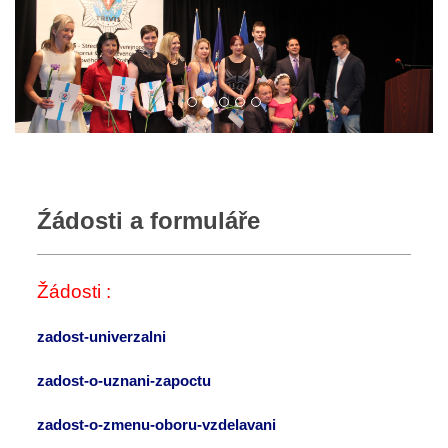
Źádosti a formuláře
Žádosti :
zadost-univerzalni
zadost-o-uznani-zapoctu
zadost-o-zmenu-oboru-vzdelavani