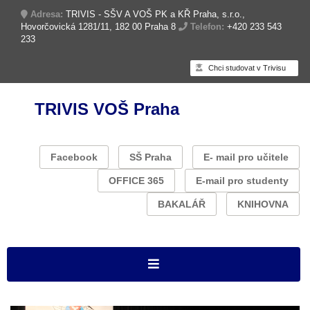
Adresa:
TRIVIS - SŠV A VOŠ PK a KŘ Praha, s.r.o.,
Hovorčovická 1281/11, 182 00 Praha 8
Telefon:
+420 233 543
233
Chci studovat v Trivisu
TRIVIS VOŠ Praha
Facebook
SŠ Praha
E- mail pro učitele
OFFICE 365
E-mail pro studenty
BAKALÁŘ
KNIHOVNA