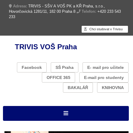
Adresa:
TRIVIS - SŠV A VOŠ PK a KŘ Praha, s.r.o.,
Hovorčovická 1281/11, 182 00 Praha 8
Telefon:
+420 233 543
233
Chci studovat v Trivisu
TRIVIS VOŠ Praha
Facebook
SŠ Praha
E- mail pro učitele
OFFICE 365
E-mail pro studenty
BAKALÁŘ
KNIHOVNA