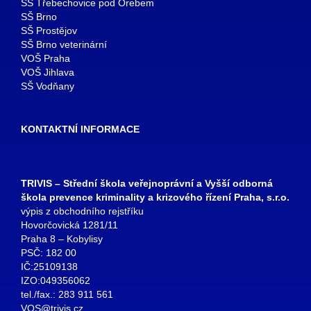
SŠ Třebechovice pod Orebem
SŠ Brno
SŠ Prostějov
SŠ Brno veterinární
VOŠ Praha
VOŠ Jihlava
SŠ Vodňany
KONTAKTNÍ INFORMACE
TRIVIS – Střední škola veřejnoprávní a Vyšší odborná
škola prevence kriminality a krizového řízení Praha, s.r.o.
výpis z obchodního rejstříku
Hovorčovická 1281/11
Praha 8 – Kobylisy
PSČ: 182 00
IČ:25109138
IZO:049356062
tel./fax.: 283 911 561
VOS@trivis.cz