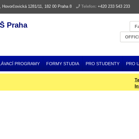
, Hovorčovická 1281/11, 182 00 Praha 8
Telefon:
+420 233 543 233
Š Praha
F
OFFIC
LÁVACÍ PROGRAMY
FORMY STUDIA
PRO STUDENTY
PRO 
Termín
Inform