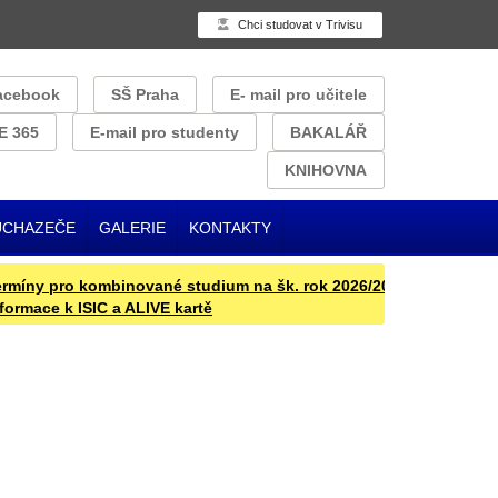
Chci studovat v Trivisu
acebook
SŠ Praha
E- mail pro učitele
E 365
E-mail pro studenty
BAKALÁŘ
KNIHOVNA
UCHAZEČE
GALERIE
KONTAKTY
y pro kombinované studium na šk. rok 2026/2027
Přijímací řízen
ace k ISIC a ALIVE kartě