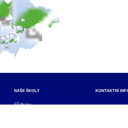
NAŠE ŠKOLY
KONTAKTNÍ IN
SŠ Praha
SŠ Jihlava
TRIVIS – Střední
SŠ Karlovy Vary
a Vyšší odborná
SŠ Ústí nad Labem
kriminality a kri
SŠ Třebechovice pod Orebem