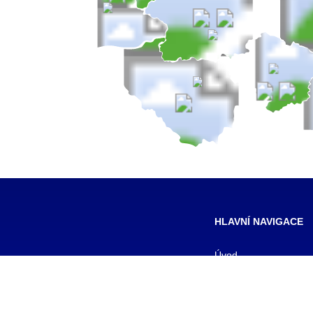
HLAVNÍ NAVIGACE
Úvod
Formy studia
Pro studenty
Pro uchazeče
Kontakty