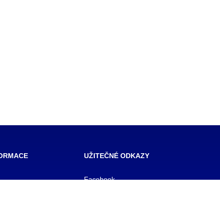
FORMACE
UŽITEČNÉ ODKAZY
Facebook
SŠ Praha
 škola veřejnoprávní
E- mail pro učitele
 škola prevence
OFFICE 365
zového řízení Praha,
E-mail pro studenty