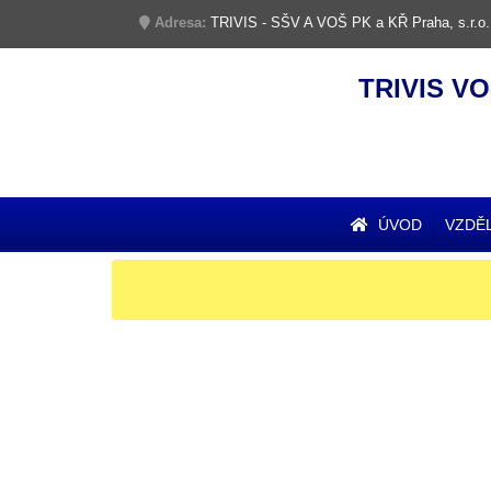
Adresa:
TRIVIS - SŠV A VOŠ PK a KŘ Praha, s.r.o.
TRIVIS VO
ÚVOD
VZDĚ