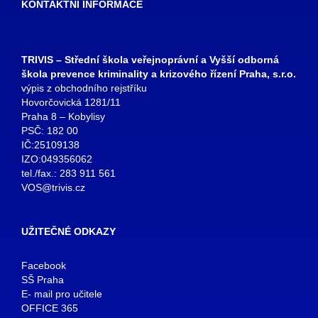
KONTAKTNÍ INFORMACE
TRIVIS – Střední škola veřejnoprávní a Vyšší odborná
škola prevence kriminality a krizového řízení Praha, s.r.o.
výpis z obchodního rejstříku
Hovorčovická 1281/11
Praha 8 – Kobylisy
PSČ: 182 00
IČ:25109138
IZO:049356062
tel./fax.: 283 911 561
VOS@trivis.cz
UŽITEČNÉ ODKAZY
Facebook
SŠ Praha
E- mail pro učitele
OFFICE 365