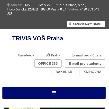
Adresa:
TRIVIS - SŠV A VOŠ PK a KŘ Praha, s.r.o.,
Hovorčovická 1281/11, 182 00 Praha 8
Telefon:
+420 233 543
233
Chci studovat v Trivisu
TRIVIS VOŠ Praha
Facebook
SŠ Praha
E- mail pro učitele
OFFICE 365
E-mail pro studenty
BAKALÁŘ
KNIHOVNA