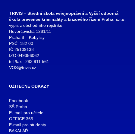
TRIVIS – Střední škola veřejnoprávní a Vyšší odborná
škola prevence kriminality a krizového řízení Praha, s.r.o.
výpis z obchodního rejstříku
Hovorčovická 1281/11
Praha 8 – Kobylisy
PSČ: 182 00
IČ:25109138
IZO:049356062
tel./fax.: 283 911 561
VOS@trivis.cz
UŽITEČNÉ ODKAZY
Facebook
SŠ Praha
E- mail pro učitele
OFFICE 365
E-mail pro studenty
BAKALÁŘ