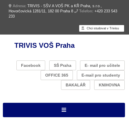
Adresa:
TRIVIS - SŠV A VOŠ PK a KŘ Praha, s.r.o.,
Hovorčovická 1281/11, 182 00 Praha 8
Telefon:
+420 233 543
233
Chci studovat v Trivisu
TRIVIS VOŠ Praha
Facebook
SŠ Praha
E- mail pro učitele
OFFICE 365
E-mail pro studenty
BAKALÁŘ
KNIHOVNA