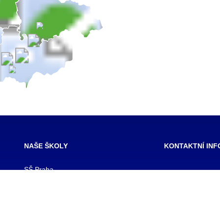
NAŠE ŠKOLY
KONTAKTNÍ IN
SŠ Praha
SŠ Jihlava
TRIVIS – Střední
SŠ Karlovy Vary
a Vyšší odborná
SŠ Ústí nad Labem
kriminality a kri
SŠ Třebechovice pod Orebem
s.r.o.
SŠ Brno