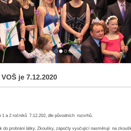
 VOŠ je 7.12.2020
p 1 a 2 ročníků 7.12.202, dle původních rozvrhů.
k do probrání látky. Zkoušky, zápočty vyučující nasměrují na zkouš