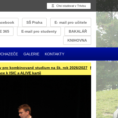
Chci studovat v Trivisu
acebook
SŠ Praha
E- mail pro učitele
E 365
E-mail pro studenty
BAKALÁŘ
KNIHOVNA
UCHAZEČE
GALERIE
KONTAKTY
kombinované studium na šk. rok 2026/2027
Přijímací řízení pro š
SIC a ALIVE kartě