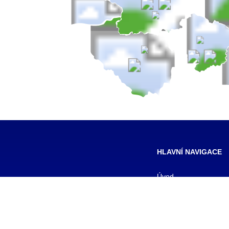
HLAVNÍ NAVIGACE
Úvod
Formy studia
Pro studenty
Pro uchazeče
Kontakty
Aktuality