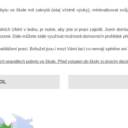
ytu ve škole mít zakrytá ústa( včetně výuky), minimalizovat svůj
ch 14dní v lednu, je nutné, aby jste si praxi zajistili. Jsem dom
ezené. Dále můžete stále využívat možnosti domovních prohlídek př
nahlášení praxí. Bohužel jsou i mezi Vámi tací co nemají splněno ani 
h pravidlech pobytu ve škole. Před vstupen do školy si prosím dezinf
OL