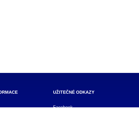
FORMACE
UŽITEČNÉ ODKAZY
Facebook
SŠ Praha
 škola veřejnoprávní
E- mail pro učitele
 škola prevence
OFFICE 365
zového řízení Praha,
E-mail pro studenty
BAKALÁŘ