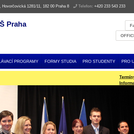
, Hovorčovická 1281/11, 182 00 Praha 8
Telefon:
+420 233 543 233
Š Praha
F
OFFIC
LÁVACÍ PROGRAMY
FORMY STUDIA
PRO STUDENTY
PRO 
Termíny pro 
Informace k I