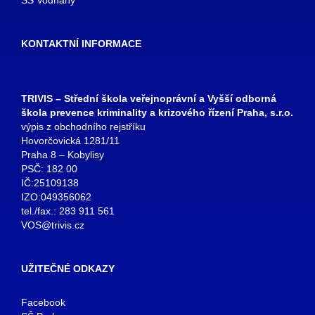
KONTAKTNÍ INFORMACE
TRIVIS – Střední škola veřejnoprávní a Vyšší odborná
škola prevence kriminality a krizového řízení Praha, s.r.o.
výpis z obchodního rejstříku
Hovorčovická 1281/11
Praha 8 – Kobylisy
PSČ: 182 00
IČ:25109138
IZO:049356062
tel./fax.: 283 911 561
VOS@trivis.cz
UŽITEČNÉ ODKAZY
Facebook