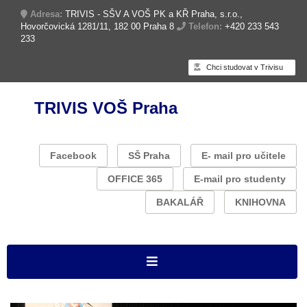
Adresa:
TRIVIS - SŠV A VOŠ PK a KŘ Praha, s.r.o.,
Hovorčovická 1281/11, 182 00 Praha 8
Telefon:
+420 233 543
233
Chci studovat v Trivisu
TRIVIS VOŠ Praha
Facebook
SŠ Praha
E- mail pro učitele
OFFICE 365
E-mail pro studenty
BAKALÁŘ
KNIHOVNA