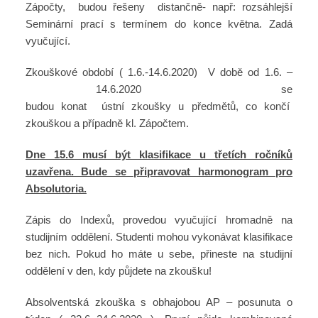
Zápočty, budou řešeny distančně- např: rozsáhlejší
Seminární prací s termínem do konce května. Zadá
vyučující.
Zkouškové období ( 1.6.-14.6.2020) V době od 1.6. –
14.6.2020 se
budou konat ústní zkoušky u předmětů, co končí
zkouškou a případně kl. Zápočtem.
Dne 15.6 musí být klasifikace u třetích ročníků
uzavřena. Bude se připravovat harmonogram pro
Absolutoria.
Zápis do Indexů, provedou vyučující hromadně na
studijním oddělení. Studenti mohou vykonávat klasifikace
bez nich. Pokud ho máte u sebe, přineste na studijní
oddělení v den, kdy půjdete na zkoušku!
Absolventská zkouška s obhajobou AP – posunuta o