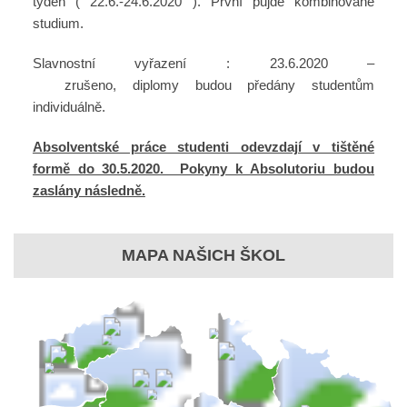
týden ( 22.6.-24.6.2020 ). První půjde kombinované
studium.
Slavnostní vyřazení : 23.6.2020 –
zrušeno, diplomy budou předány studentům
individuálně.
Absolventské práce studenti odevzdají v tištěné
formě do 30.5.2020. Pokyny k Absolutoriu budou
zaslány následně.
MAPA NAŠICH ŠKOL