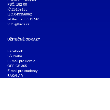
PSČ: 182 00
IČ:25109138
IZO:049356062
tel./fax.: 283 911 561
VOS@trivis.cz
UŽITEČNÉ ODKAZY
Facebook
SŠ Praha
E- mail pro učitele
OFFICE 365
E-mail pro studenty
BAKALÁŘ
KNIHOVNA
© copyright 2026 TRIVIS a.s. - Všechna práva vyhrazena