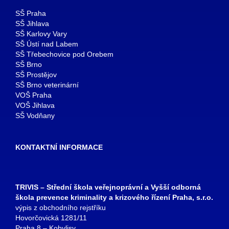
SŠ Praha
SŠ Jihlava
SŠ Karlovy Vary
SŠ Ústí nad Labem
SŠ Třebechovice pod Orebem
SŠ Brno
SŠ Prostějov
SŠ Brno veterinární
VOŠ Praha
VOŠ Jihlava
SŠ Vodňany
KONTAKTNÍ INFORMACE
TRIVIS – Střední škola veřejnoprávní a Vyšší odborná
škola prevence kriminality a krizového řízení Praha, s.r.o.
výpis z obchodního rejstříku
Hovorčovická 1281/11
Praha 8 – Kobylisy