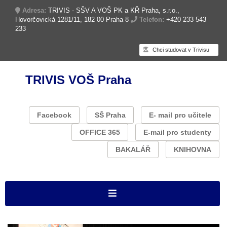
Adresa:
TRIVIS - SŠV A VOŠ PK a KŘ Praha, s.r.o.,
Hovorčovická 1281/11, 182 00 Praha 8
Telefon:
+420 233 543
233
Chci studovat v Trivisu
TRIVIS VOŠ Praha
Facebook
SŠ Praha
E- mail pro učitele
OFFICE 365
E-mail pro studenty
BAKALÁŘ
KNIHOVNA