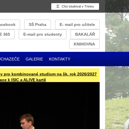
Chci studovat v Trivisu
acebook
SŠ Praha
E- mail pro učitele
E 365
E-mail pro studenty
BAKALÁŘ
KNIHOVNA
UCHAZEČE
GALERIE
KONTAKTY
 kombinované studium na šk. rok 2026/2027
Přijímací řízení pro 
ISIC a ALIVE kartě