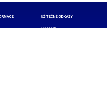
FORMACE
UŽITEČNÉ ODKAZY
Facebook
SŠ Praha
 škola veřejnoprávní
E- mail pro učitele
 škola prevence
OFFICE 365
zového řízení Praha,
E-mail pro studenty
BAKALÁŘ
 rejstříku
KNIHOVNA
1/11
y
 561