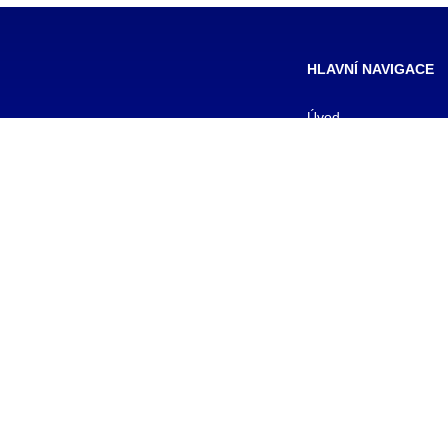
HLAVNÍ NAVIGACE
Úvod
Formy studia
Pro studenty
Pro uchazeče
Kontakty
Aktuality