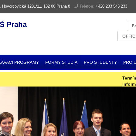
, Hovorčovická 1281/11, 182 00 Praha 8
Telefon:
+420 233 543 233
Š Praha
F
OFFIC
LÁVACÍ PROGRAMY
FORMY STUDIA
PRO STUDENTY
PRO 
Termíny pro
Informace k 