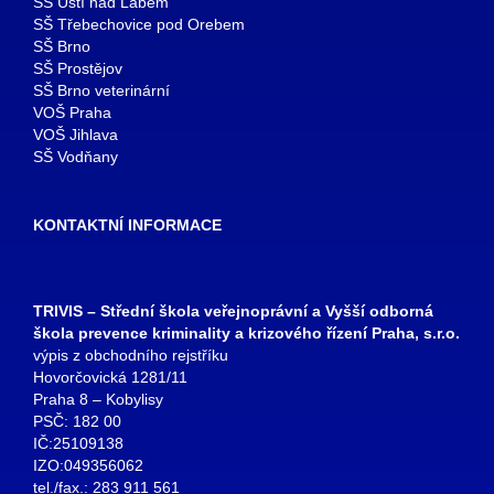
SŠ Ústí nad Labem
SŠ Třebechovice pod Orebem
SŠ Brno
SŠ Prostějov
SŠ Brno veterinární
VOŠ Praha
VOŠ Jihlava
SŠ Vodňany
KONTAKTNÍ INFORMACE
TRIVIS – Střední škola veřejnoprávní a Vyšší odborná
škola prevence kriminality a krizového řízení Praha, s.r.o.
výpis z obchodního rejstříku
Hovorčovická 1281/11
Praha 8 – Kobylisy
PSČ: 182 00
IČ:25109138
IZO:049356062
tel./fax.: 283 911 561