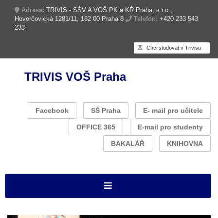
Adresa:
TRIVIS - SŠV A VOŠ PK a KŘ Praha, s.r.o.,
Hovorčovická 1281/11, 182 00 Praha 8
Telefon:
+420 233 543
233
Chci studovat v Trivisu
TRIVIS VOŠ Praha
Facebook
SŠ Praha
E- mail pro učitele
OFFICE 365
E-mail pro studenty
BAKALÁŘ
KNIHOVNA