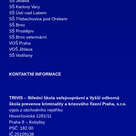
SŠ Jihlava
SŠ Karlovy Vary
SŠ Ústí nad Labem
SŠ Třebechovice pod Orebem
SŠ Brno
SŠ Prostějov
SŠ Brno veterinární
VOŠ Praha
VOŠ Jihlava
SŠ Vodňany
KONTAKTNÍ INFORMACE
TRIVIS – Střední škola veřejnoprávní a Vyšší odborná
škola prevence kriminality a krizového řízení Praha, s.r.o.
výpis z obchodního rejstříku
Hovorčovická 1281/11
Praha 8 – Kobylisy
PSČ: 182 00
IČ:25109138