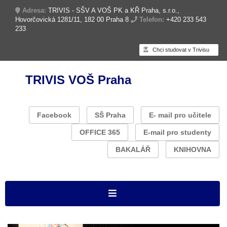
Adresa:
TRIVIS - SŠV A VOŠ PK a KŘ Praha, s.r.o.,
Hovorčovická 1281/11, 182 00 Praha 8
Telefon:
+420 233 543
233
Chci studovat v Trivisu
TRIVIS VOŠ Praha
Facebook
SŠ Praha
E- mail pro učitele
OFFICE 365
E-mail pro studenty
BAKALÁŘ
KNIHOVNA