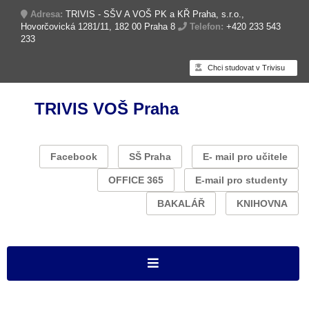
Adresa:
TRIVIS - SŠV A VOŠ PK a KŘ Praha, s.r.o.,
Hovorčovická 1281/11, 182 00 Praha 8
Telefon:
+420 233 543
233
Chci studovat v Trivisu
TRIVIS VOŠ Praha
Facebook
SŠ Praha
E- mail pro učitele
OFFICE 365
E-mail pro studenty
BAKALÁŘ
KNIHOVNA