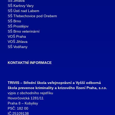
SŠ Jihlava
SŠ Karlovy Vary
SŠ Ústí nad Labem
SŠ Třebechovice pod Orebem
SŠ Brno
SŠ Prostějov
SŠ Brno veterinární
VOŠ Praha
VOŠ Jihlava
SŠ Vodňany
KONTAKTNÍ INFORMACE
TRIVIS – Střední škola veřejnoprávní a Vyšší odborná
škola prevence kriminality a krizového řízení Praha, s.r.o.
výpis z obchodního rejstříku
Hovorčovická 1281/11
Praha 8 – Kobylisy
PSČ: 182 00
IČ:25109138