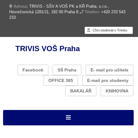
Adresa:
TRIVIS - SŠV A VOŠ PK a KŘ Praha, s.r.o.,
Hovorčovická 1281/11, 182 00 Praha 8
Telefon:
+420 233 543
233
Chci studovat v Trivisu
TRIVIS VOŠ Praha
Facebook
SŠ Praha
E- mail pro učitele
OFFICE 365
E-mail pro studenty
BAKALÁŘ
KNIHOVNA