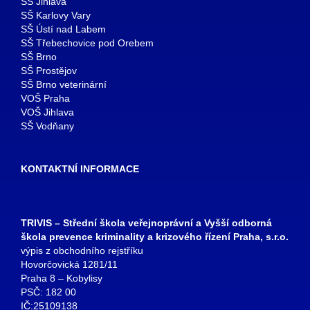
SŠ Jihlava
SŠ Karlovy Vary
SŠ Ústí nad Labem
SŠ Třebechovice pod Orebem
SŠ Brno
SŠ Prostějov
SŠ Brno veterinární
VOŠ Praha
VOŠ Jihlava
SŠ Vodňany
KONTAKTNÍ INFORMACE
TRIVIS – Střední škola veřejnoprávní a Vyšší odborná
škola prevence kriminality a krizového řízení Praha, s.r.o.
výpis z obchodního rejstříku
Hovorčovická 1281/11
Praha 8 – Kobylisy
PSČ: 182 00
IČ:25109138