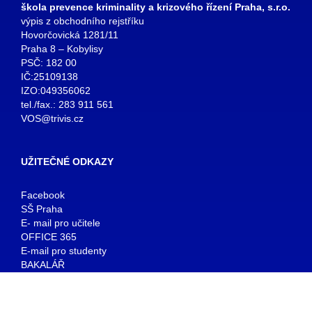
škola prevence kriminality a krizového řízení Praha, s.r.o.
výpis z obchodního rejstříku
Hovorčovická 1281/11
Praha 8 – Kobylisy
PSČ: 182 00
IČ:25109138
IZO:049356062
tel./fax.: 283 911 561
VOS@trivis.cz
UŽITEČNÉ ODKAZY
Facebook
SŠ Praha
E- mail pro učitele
OFFICE 365
E-mail pro studenty
BAKALÁŘ
KNIHOVNA