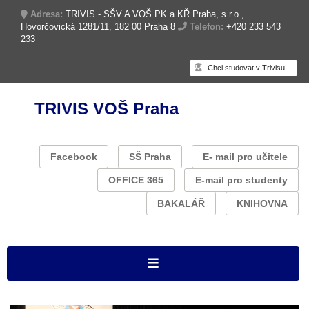
Adresa:
TRIVIS - SŠV A VOŠ PK a KŘ Praha, s.r.o.,
Hovorčovická 1281/11, 182 00 Praha 8
Telefon:
+420 233 543
233
Chci studovat v Trivisu
TRIVIS VOŠ Praha
Facebook
SŠ Praha
E- mail pro učitele
OFFICE 365
E-mail pro studenty
BAKALÁŘ
KNIHOVNA