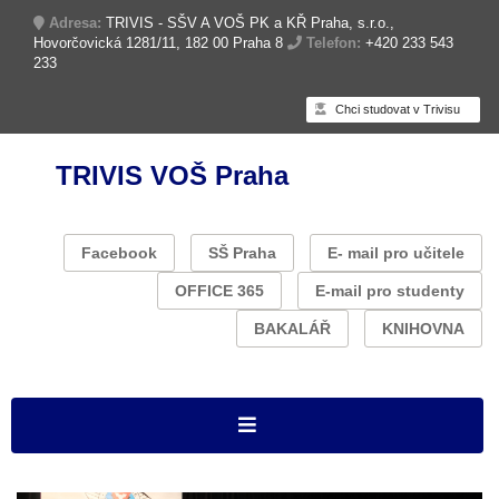
Adresa:
TRIVIS - SŠV A VOŠ PK a KŘ Praha, s.r.o.,
Hovorčovická 1281/11, 182 00 Praha 8
Telefon:
+420 233 543
233
Chci studovat v Trivisu
TRIVIS VOŠ Praha
Facebook
SŠ Praha
E- mail pro učitele
OFFICE 365
E-mail pro studenty
BAKALÁŘ
KNIHOVNA