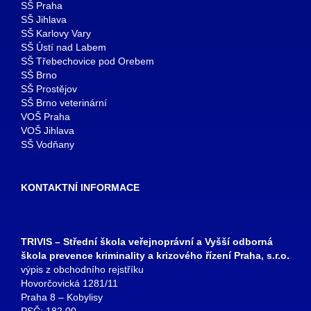
SŠ Praha
SŠ Jihlava
SŠ Karlovy Vary
SŠ Ústí nad Labem
SŠ Třebechovice pod Orebem
SŠ Brno
SŠ Prostějov
SŠ Brno veterinární
VOŠ Praha
VOŠ Jihlava
SŠ Vodňany
KONTAKTNÍ INFORMACE
TRIVIS – Střední škola veřejnoprávní a Vyšší odborná
škola prevence kriminality a krizového řízení Praha, s.r.o.
výpis z obchodního rejstříku
Hovorčovická 1281/11
Praha 8 – Kobylisy
PSČ: 182 00