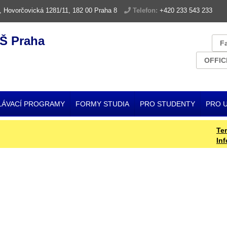
, Hovorčovická 1281/11, 182 00 Praha 8
Telefon:
+420 233 543 233
Š Praha
F
OFFIC
LÁVACÍ PROGRAMY
FORMY STUDIA
PRO STUDENTY
PRO 
Termín
Inform