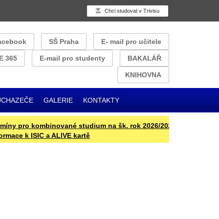
Chci studovat v Trivisu
acebook
SŠ Praha
E- mail pro učitele
E 365
E-mail pro studenty
BAKALÁŘ
KNIHOVNA
UCHAZEČE
GALERIE
KONTAKTY
y pro kombinované studium na šk. rok 2026/2027
Přijímací řízen
ace k ISIC a ALIVE kartě