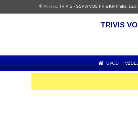
Adresa:
TRIVIS - SŠV A VOŠ PK a KŘ Praha, s.r.o.
TRIVIS VO
ÚVOD
VZDĚ