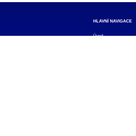
HLAVNÍ NAVIGACE
Úvod
Formy studia
Pro studenty
Pro uchazeče
Kontakty
Aktuality