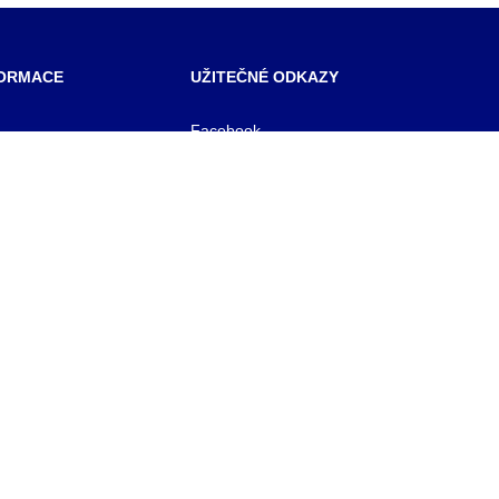
FORMACE
UŽITEČNÉ ODKAZY
Facebook
SŠ Praha
 škola veřejnoprávní
E- mail pro učitele
 škola prevence
OFFICE 365
zového řízení Praha,
E-mail pro studenty
BAKALÁŘ
 rejstříku
KNIHOVNA
1/11
y
 561