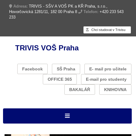
Adresa:
TRIVIS - SŠV A VOŠ PK a KŘ Praha, s.r.o.,
Hovorčovická 1281/11, 182 00 Praha 8
Telefon:
+420 233 543
233
Chci studovat v Trivisu
TRIVIS VOŠ Praha
Facebook
SŠ Praha
E- mail pro učitele
OFFICE 365
E-mail pro studenty
BAKALÁŘ
KNIHOVNA