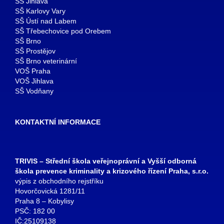
SŠ Jihlava
SŠ Karlovy Vary
SŠ Ústí nad Labem
SŠ Třebechovice pod Orebem
SŠ Brno
SŠ Prostějov
SŠ Brno veterinární
VOŠ Praha
VOŠ Jihlava
SŠ Vodňany
KONTAKTNÍ INFORMACE
TRIVIS – Střední škola veřejnoprávní a Vyšší odborná
škola prevence kriminality a krizového řízení Praha, s.r.o.
výpis z obchodního rejstříku
Hovorčovická 1281/11
Praha 8 – Kobylisy
PSČ: 182 00
IČ:25109138