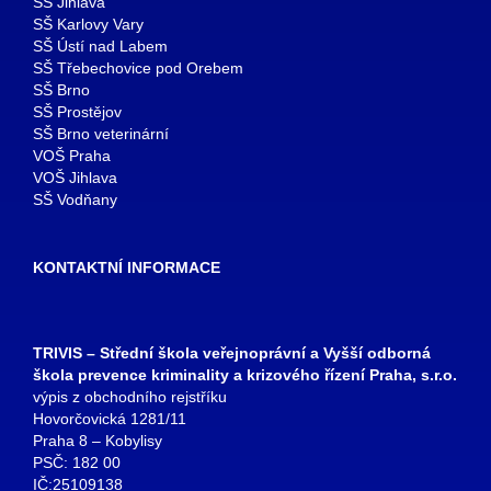
SŠ Jihlava
SŠ Karlovy Vary
SŠ Ústí nad Labem
SŠ Třebechovice pod Orebem
SŠ Brno
SŠ Prostějov
SŠ Brno veterinární
VOŠ Praha
VOŠ Jihlava
SŠ Vodňany
KONTAKTNÍ INFORMACE
TRIVIS – Střední škola veřejnoprávní a Vyšší odborná
škola prevence kriminality a krizového řízení Praha, s.r.o.
výpis z obchodního rejstříku
Hovorčovická 1281/11
Praha 8 – Kobylisy
PSČ: 182 00
IČ:25109138