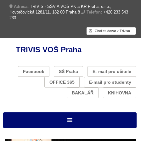
Adresa:
TRIVIS - SŠV A VOŠ PK a KŘ Praha, s.r.o.,
Hovorčovická 1281/11, 182 00 Praha 8
Telefon:
+420 233 543
233
Chci studovat v Trivisu
TRIVIS VOŠ Praha
Facebook
SŠ Praha
E- mail pro učitele
OFFICE 365
E-mail pro studenty
BAKALÁŘ
KNIHOVNA