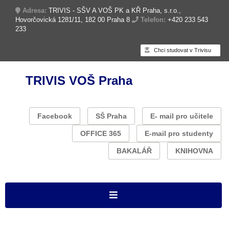
Adresa:
TRIVIS - SŠV A VOŠ PK a KŘ Praha, s.r.o.,
Hovorčovická 1281/11, 182 00 Praha 8
Telefon:
+420 233 543
233
Chci studovat v Trivisu
TRIVIS VOŠ Praha
Facebook
SŠ Praha
E- mail pro učitele
OFFICE 365
E-mail pro studenty
BAKALÁŘ
KNIHOVNA