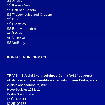
SŠ Jihlava
SŠ Karlovy Vary
SŠ Ústí nad Labem
SŠ Třebechovice pod Orebem
SŠ Brno
SŠ Prostějov
SŠ Brno veterinární
VOŠ Praha
VOŠ Jihlava
SŠ Vodňany
KONTAKTNÍ INFORMACE
TRIVIS – Střední škola veřejnoprávní a Vyšší odborná
škola prevence kriminality a krizového řízení Praha, s.r.o.
výpis z obchodního rejstříku
Hovorčovická 1281/11
Praha 8 – Kobylisy
PSČ: 182 00
IČ:25109138