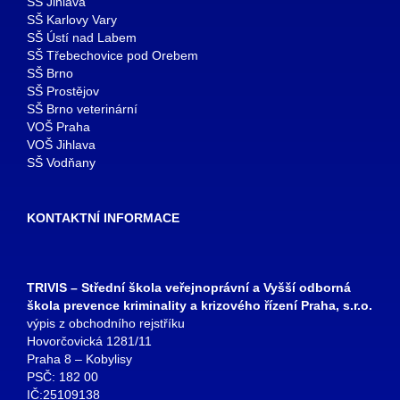
SŠ Jihlava
SŠ Karlovy Vary
SŠ Ústí nad Labem
SŠ Třebechovice pod Orebem
SŠ Brno
SŠ Prostějov
SŠ Brno veterinární
VOŠ Praha
VOŠ Jihlava
SŠ Vodňany
KONTAKTNÍ INFORMACE
TRIVIS – Střední škola veřejnoprávní a Vyšší odborná
škola prevence kriminality a krizového řízení Praha, s.r.o.
výpis z obchodního rejstříku
Hovorčovická 1281/11
Praha 8 – Kobylisy
PSČ: 182 00
IČ:25109138