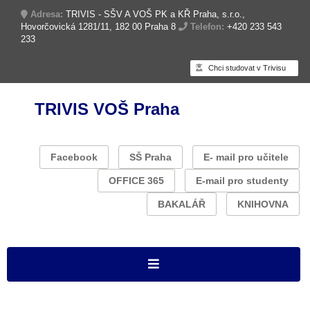
Adresa:
TRIVIS - SŠV A VOŠ PK a KŘ Praha, s.r.o.,
Hovorčovická 1281/11, 182 00 Praha 8
Telefon:
+420 233 543
233
Chci studovat v Trivisu
TRIVIS VOŠ Praha
Facebook
SŠ Praha
E- mail pro učitele
OFFICE 365
E-mail pro studenty
BAKALÁŘ
KNIHOVNA