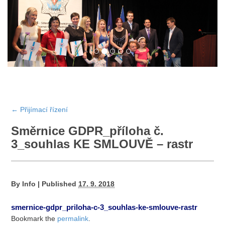
←
Přijímací řízení
Směrnice GDPR_příloha č.
3_souhlas KE SMLOUVĚ – rastr
By
Info
|
Published
17. 9. 2018
smernice-gdpr_priloha-c-3_souhlas-ke-smlouve-rastr
Bookmark the
permalink
.