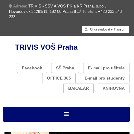
Adresa:
TRIVIS - SŠV A VOŠ PK a KŘ Praha, s.r.o.,
Hovorčovická 1281/11, 182 00 Praha 8
Telefon:
+420 233 543
233
Chci studovat v Trivisu
TRIVIS VOŠ Praha
Facebook
SŠ Praha
E- mail pro učitele
OFFICE 365
E-mail pro studenty
BAKALÁŘ
KNIHOVNA