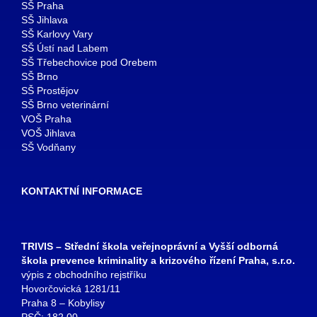
SŠ Praha
SŠ Jihlava
SŠ Karlovy Vary
SŠ Ústí nad Labem
SŠ Třebechovice pod Orebem
SŠ Brno
SŠ Prostějov
SŠ Brno veterinární
VOŠ Praha
VOŠ Jihlava
SŠ Vodňany
KONTAKTNÍ INFORMACE
TRIVIS – Střední škola veřejnoprávní a Vyšší odborná
škola prevence kriminality a krizového řízení Praha, s.r.o.
výpis z obchodního rejstříku
Hovorčovická 1281/11
Praha 8 – Kobylisy
PSČ: 182 00