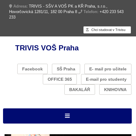
Adresa:
TRIVIS - SŠV A VOŠ PK a KŘ Praha, s.r.o.,
Hovorčovická 1281/11, 182 00 Praha 8
Telefon:
+420 233 543
233
Chci studovat v Trivisu
TRIVIS VOŠ Praha
Facebook
SŠ Praha
E- mail pro učitele
OFFICE 365
E-mail pro studenty
BAKALÁŘ
KNIHOVNA