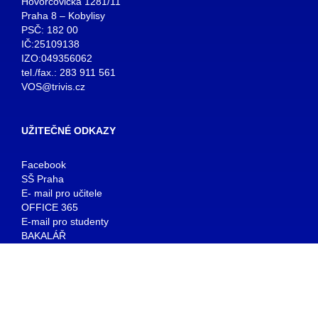
Hovorčovická 1281/11
Praha 8 – Kobylisy
PSČ: 182 00
IČ:25109138
IZO:049356062
tel./fax.: 283 911 561
VOS@trivis.cz
UŽITEČNÉ ODKAZY
Facebook
SŠ Praha
E- mail pro učitele
OFFICE 365
E-mail pro studenty
BAKALÁŘ
KNIHOVNA