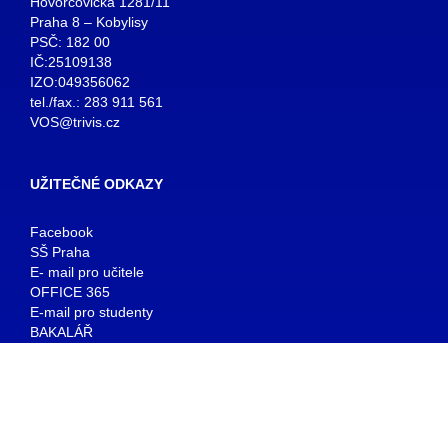
Hovorčovická 1281/11
Praha 8 – Kobylisy
PSČ: 182 00
IČ:25109138
IZO:049356062
tel./fax.: 283 911 561
VOS@trivis.cz
UŽITEČNÉ ODKAZY
Facebook
SŠ Praha
E- mail pro učitele
OFFICE 365
E-mail pro studenty
BAKALÁŘ
KNIHOVNA