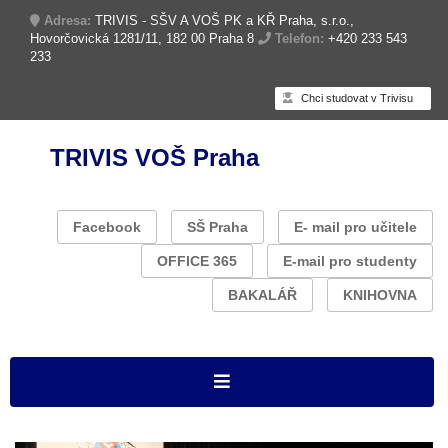
Adresa:
TRIVIS - SŠV A VOŠ PK a KŘ Praha, s.r.o.,
Hovorčovická 1281/11, 182 00 Praha 8
Telefon:
+420 233 543
233
Chci studovat v Trivisu
TRIVIS VOŠ Praha
Facebook
SŠ Praha
E- mail pro učitele
OFFICE 365
E-mail pro studenty
BAKALÁŘ
KNIHOVNA