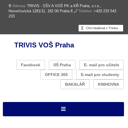
Adresa:
TRIVIS - SŠV A VOŠ PK a KŘ Praha, s.r.o.,
Hovorčovická 1281/11, 182 00 Praha 8
Telefon:
+420 233 543
233
Chci studovat v Trivisu
TRIVIS VOŠ Praha
Facebook
SŠ Praha
E- mail pro učitele
OFFICE 365
E-mail pro studenty
BAKALÁŘ
KNIHOVNA