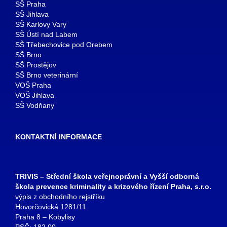
SŠ Praha
SŠ Jihlava
SŠ Karlovy Vary
SŠ Ústí nad Labem
SŠ Třebechovice pod Orebem
SŠ Brno
SŠ Prostějov
SŠ Brno veterinární
VOŠ Praha
VOŠ Jihlava
SŠ Vodňany
KONTAKTNÍ INFORMACE
TRIVIS – Střední škola veřejnoprávní a Vyšší odborná
škola prevence kriminality a krizového řízení Praha, s.r.o.
výpis z obchodního rejstříku
Hovorčovická 1281/11
Praha 8 – Kobylisy
PSČ: 182 00