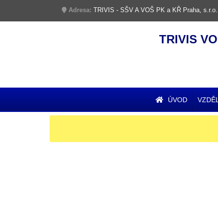
Adresa:
TRIVIS - SŠV A VOŠ PK a KŘ Praha, s.r.o.
TRIVIS VO
ÚVOD
VZDĚ