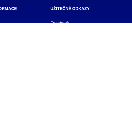
FORMACE
UŽITEČNÉ ODKAZY
Facebook
SŠ Praha
 škola veřejnoprávní
E- mail pro učitele
 škola prevence
OFFICE 365
zového řízení Praha,
E-mail pro studenty
BAKALÁŘ
 rejstříku
KNIHOVNA
1/11
y
 561
Webdesign
MK Mobiltech