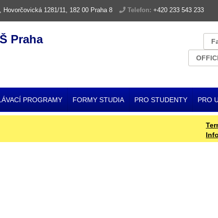
, Hovorčovická 1281/11, 182 00 Praha 8
Telefon:
+420 233 543 233
Š Praha
F
OFFIC
LÁVACÍ PROGRAMY
FORMY STUDIA
PRO STUDENTY
PRO 
Termín
Informa