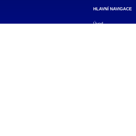
HLAVNÍ NAVIGACE
Úvod
Formy studia
Pro studenty
Pro uchazeče
Kontakty
Aktuality
© copyright 2026 TRIVIS a.s. - Všechna práva vyhraz