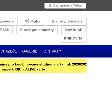
Chci studovat v Trivisu
acebook
SŠ Praha
E- mail pro učitele
E 365
E-mail pro studenty
BAKALÁŘ
KNIHOVNA
UCHAZEČE
GALERIE
KONTAKTY
y pro kombinované studium na šk. rok 2026/2027
Přijímací řízení
ce k ISIC a ALIVE kartě