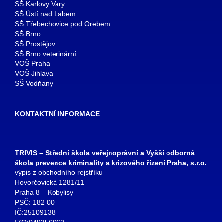
SŠ Karlovy Vary
SŠ Ústí nad Labem
SŠ Třebechovice pod Orebem
SŠ Brno
SŠ Prostějov
SŠ Brno veterinární
VOŠ Praha
VOŠ Jihlava
SŠ Vodňany
KONTAKTNÍ INFORMACE
TRIVIS – Střední škola veřejnoprávní a Vyšší odborná
škola prevence kriminality a krizového řízení Praha, s.r.o.
výpis z obchodního rejstříku
Hovorčovická 1281/11
Praha 8 – Kobylisy
PSČ: 182 00
IČ:25109138
IZO:049356062