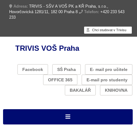
Adresa:
TRIVIS - SŠV A VOŠ PK a KŘ Praha, s.r.o.,
Hovorčovická 1281/11, 182 00 Praha 8
Telefon:
+420 233 543
233
Chci studovat v Trivisu
TRIVIS VOŠ Praha
Facebook
SŠ Praha
E- mail pro učitele
OFFICE 365
E-mail pro studenty
BAKALÁŘ
KNIHOVNA