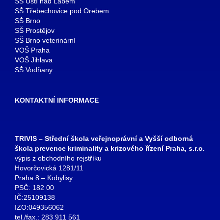
SŠ Ústí nad Labem
SŠ Třebechovice pod Orebem
SŠ Brno
SŠ Prostějov
SŠ Brno veterinární
VOŠ Praha
VOŠ Jihlava
SŠ Vodňany
KONTAKTNÍ INFORMACE
TRIVIS – Střední škola veřejnoprávní a Vyšší odborná
škola prevence kriminality a krizového řízení Praha, s.r.o.
výpis z obchodního rejstříku
Hovorčovická 1281/11
Praha 8 – Kobylisy
PSČ: 182 00
IČ:25109138
IZO:049356062
tel./fax.: 283 911 561