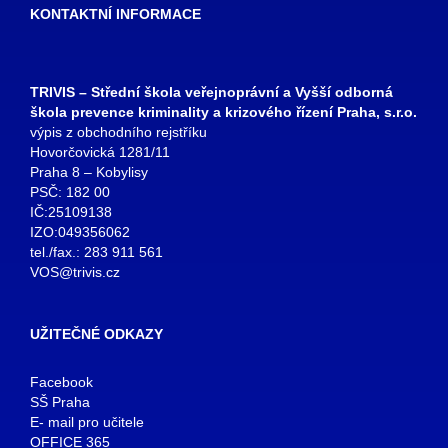
KONTAKTNÍ INFORMACE
TRIVIS – Střední škola veřejnoprávní a Vyšší odborná
škola prevence kriminality a krizového řízení Praha, s.r.o.
výpis z obchodního rejstříku
Hovorčovická 1281/11
Praha 8 – Kobylisy
PSČ: 182 00
IČ:25109138
IZO:049356062
tel./fax.: 283 911 561
VOS@trivis.cz
UŽITEČNÉ ODKAZY
Facebook
SŠ Praha
E- mail pro učitele
OFFICE 365