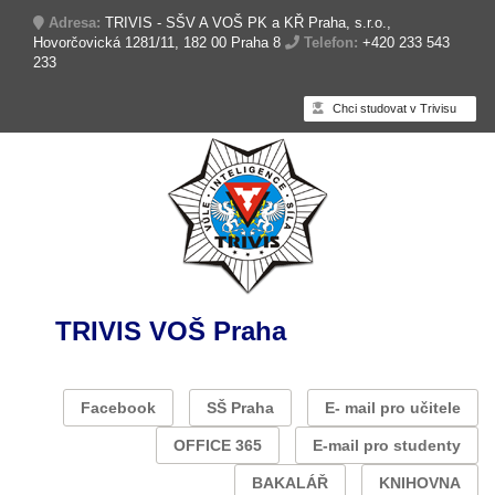
Adresa:
TRIVIS - SŠV A VOŠ PK a KŘ Praha, s.r.o.,
Hovorčovická 1281/11, 182 00 Praha 8
Telefon:
+420 233 543
233
Chci studovat v Trivisu
TRIVIS VOŠ Praha
Facebook
SŠ Praha
E- mail pro učitele
OFFICE 365
E-mail pro studenty
BAKALÁŘ
KNIHOVNA