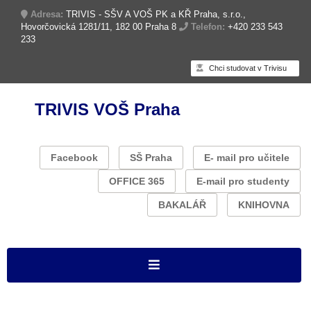
Adresa:
TRIVIS - SŠV A VOŠ PK a KŘ Praha, s.r.o.,
Hovorčovická 1281/11, 182 00 Praha 8
Telefon:
+420 233 543
233
Chci studovat v Trivisu
TRIVIS VOŠ Praha
Facebook
SŠ Praha
E- mail pro učitele
OFFICE 365
E-mail pro studenty
BAKALÁŘ
KNIHOVNA