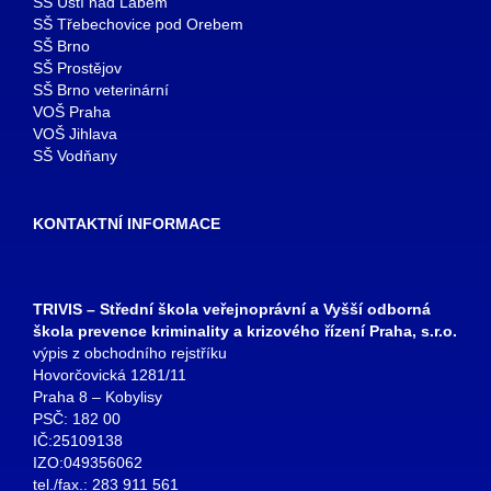
SŠ Ústí nad Labem
SŠ Třebechovice pod Orebem
SŠ Brno
SŠ Prostějov
SŠ Brno veterinární
VOŠ Praha
VOŠ Jihlava
SŠ Vodňany
KONTAKTNÍ INFORMACE
TRIVIS – Střední škola veřejnoprávní a Vyšší odborná
škola prevence kriminality a krizového řízení Praha, s.r.o.
výpis z obchodního rejstříku
Hovorčovická 1281/11
Praha 8 – Kobylisy
PSČ: 182 00
IČ:25109138
IZO:049356062
tel./fax.: 283 911 561