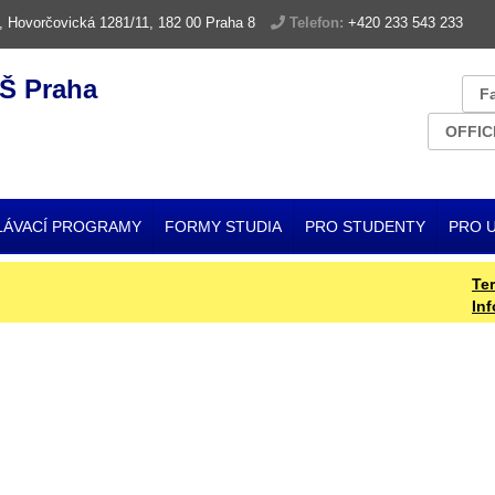
, Hovorčovická 1281/11, 182 00 Praha 8
Telefon:
+420 233 543 233
Š Praha
F
OFFIC
LÁVACÍ PROGRAMY
FORMY STUDIA
PRO STUDENTY
PRO 
Termín
Inform