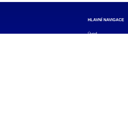
HLAVNÍ NAVIGACE
Úvod
Formy studia
Pro studenty
Pro uchazeče
Kontakty
Aktuality