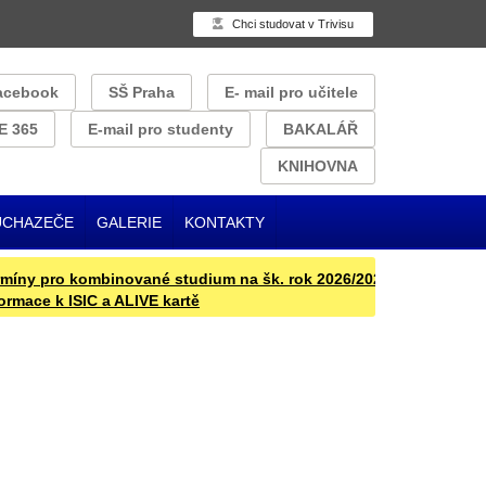
Chci studovat v Trivisu
acebook
SŠ Praha
E- mail pro učitele
E 365
E-mail pro studenty
BAKALÁŘ
KNIHOVNA
UCHAZEČE
GALERIE
KONTAKTY
y pro kombinované studium na šk. rok 2026/2027
Přijímací řízen
ace k ISIC a ALIVE kartě