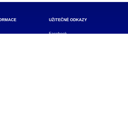
FORMACE
UŽITEČNÉ ODKAZY
Facebook
SŠ Praha
 škola veřejnoprávní
E- mail pro učitele
 škola prevence
OFFICE 365
zového řízení Praha,
E-mail pro studenty
BAKALÁŘ
 rejstříku
KNIHOVNA
1/11
y
 561