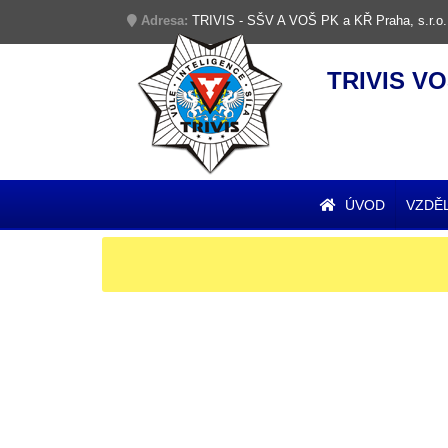
Adresa:
TRIVIS - SŠV A VOŠ PK a KŘ Praha, s.r.o.
TRIVIS VO
ÚVOD
VZDĚ