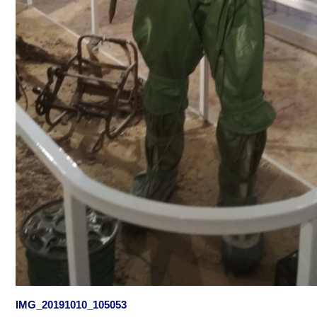
IMG_20191010_105053