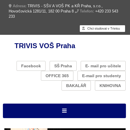
Adresa:
TRIVIS - SŠV A VOŠ PK a KŘ Praha, s.r.o.,
Hovorčovická 1281/11, 182 00 Praha 8
Telefon:
+420 233 543
233
Chci studovat v Trivisu
TRIVIS VOŠ Praha
Facebook
SŠ Praha
E- mail pro učitele
OFFICE 365
E-mail pro studenty
BAKALÁŘ
KNIHOVNA