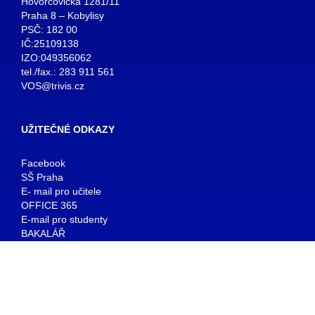
Hovorčovická 1281/11
Praha 8 – Kobylisy
PSČ: 182 00
IČ:25109138
IZO:049356062
tel./fax.: 283 911 561
VOS@trivis.cz
UŽITEČNÉ ODKAZY
Facebook
SŠ Praha
E- mail pro učitele
OFFICE 365
E-mail pro studenty
BAKALÁŘ
KNIHOVNA