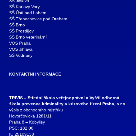
SŠ Jihlava
SŠ Karlovy Vary
SŠ Ústí nad Labem
SŠ Třebechovice pod Orebem
SŠ Brno
SŠ Prostějov
SŠ Brno veterinární
VOŠ Praha
VOŠ Jihlava
SŠ Vodňany
KONTAKTNÍ INFORMACE
TRIVIS – Střední škola veřejnoprávní a Vyšší odborná
škola prevence kriminality a krizového řízení Praha, s.r.o.
výpis z obchodního rejstříku
Hovorčovická 1281/11
Praha 8 – Kobylisy
PSČ: 182 00
IČ:25109138