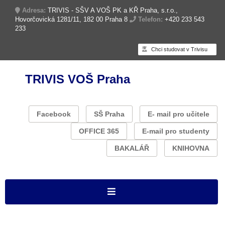
Adresa:
TRIVIS - SŠV A VOŠ PK a KŘ Praha, s.r.o.,
Hovorčovická 1281/11, 182 00 Praha 8
Telefon:
+420 233 543
233
Chci studovat v Trivisu
TRIVIS VOŠ Praha
Facebook
SŠ Praha
E- mail pro učitele
OFFICE 365
E-mail pro studenty
BAKALÁŘ
KNIHOVNA