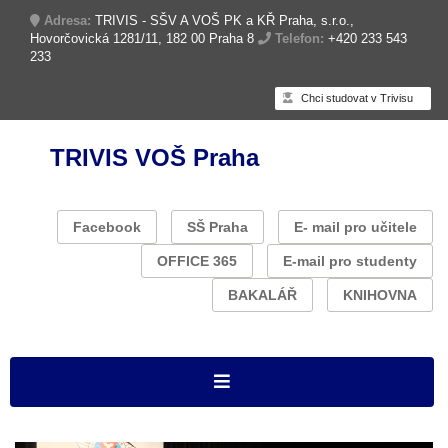
Adresa:
TRIVIS - SŠV A VOŠ PK a KŘ Praha, s.r.o.,
Hovorčovická 1281/11, 182 00 Praha 8
Telefon:
+420 233 543
233
Chci studovat v Trivisu
TRIVIS VOŠ Praha
Facebook
SŠ Praha
E- mail pro učitele
OFFICE 365
E-mail pro studenty
BAKALÁŘ
KNIHOVNA