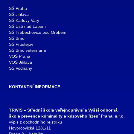
SŠ Praha
SŠ Jihlava
SŠ Karlovy Vary
SŠ Ústí nad Labem
SŠ Třebechovice pod Orebem
SŠ Brno
SŠ Prostějov
SŠ Brno veterinární
VOŠ Praha
VOŠ Jihlava
SŠ Vodňany
KONTAKTNÍ INFORMACE
TRIVIS – Střední škola veřejnoprávní a Vyšší odborná
škola prevence kriminality a krizového řízení Praha, s.r.o.
výpis z obchodního rejstříku
Hovorčovická 1281/11
Praha 8 – Kobylisy