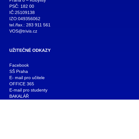
PSČ: 182 00
IČ:25109138
IZO:049356062
tel./fax.: 283 911 561
VOS@trivis.cz
UŽITEČNÉ ODKAZY
Facebook
SŠ Praha
E- mail pro učitele
OFFICE 365
E-mail pro studenty
BAKALÁŘ
KNIHOVNA
© copyright 2026 TRIVIS a.s. - Všechna práva vyhrazena