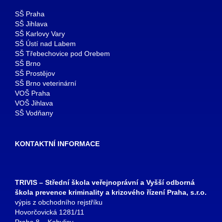
SŠ Praha
SŠ Jihlava
SŠ Karlovy Vary
SŠ Ústí nad Labem
SŠ Třebechovice pod Orebem
SŠ Brno
SŠ Prostějov
SŠ Brno veterinární
VOŠ Praha
VOŠ Jihlava
SŠ Vodňany
KONTAKTNÍ INFORMACE
TRIVIS – Střední škola veřejnoprávní a Vyšší odborná
škola prevence kriminality a krizového řízení Praha, s.r.o.
výpis z obchodního rejstříku
Hovorčovická 1281/11
Praha 8 – Kobylisy