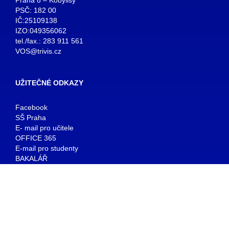
PSČ: 182 00
IČ:25109138
IZO:049356062
tel./fax.: 283 911 561
VOS@trivis.cz
UŽITEČNÉ ODKAZY
Facebook
SŠ Praha
E- mail pro učitele
OFFICE 365
E-mail pro studenty
BAKALÁŘ
KNIHOVNA
© copyright 2026 TRIVIS a.s. - Všechna práva vyhrazena