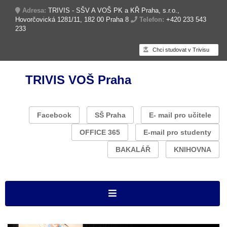
Adresa:
TRIVIS - SŠV A VOŠ PK a KŘ Praha, s.r.o.,
Hovorčovická 1281/11, 182 00 Praha 8
Telefon:
+420 233 543
233
Chci studovat v Trivisu
TRIVIS VOŠ Praha
Facebook
SŠ Praha
E- mail pro učitele
OFFICE 365
E-mail pro studenty
BAKALÁŘ
KNIHOVNA