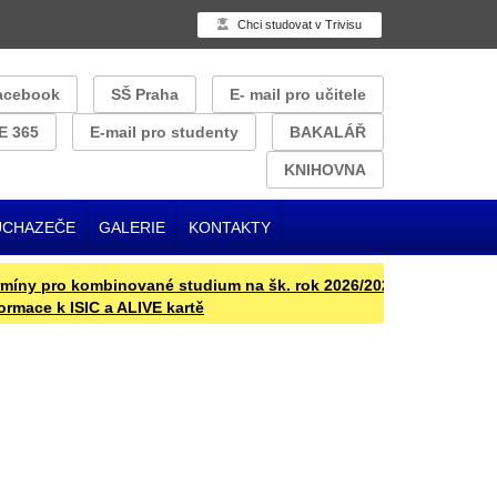
Chci studovat v Trivisu
acebook
SŠ Praha
E- mail pro učitele
E 365
E-mail pro studenty
BAKALÁŘ
KNIHOVNA
UCHAZEČE
GALERIE
KONTAKTY
y pro kombinované studium na šk. rok 2026/2027
Přijímací řízen
ace k ISIC a ALIVE kartě