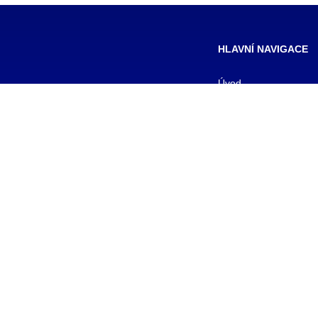
HLAVNÍ NAVIGACE
Úvod
Formy studia
Pro studenty
Pro uchazeče
Kontakty
Aktuality