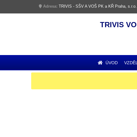
Adresa:
TRIVIS - SŠV A VOŠ PK a KŘ Praha, s.r.o.
TRIVIS VO
ÚVOD
VZDĚ