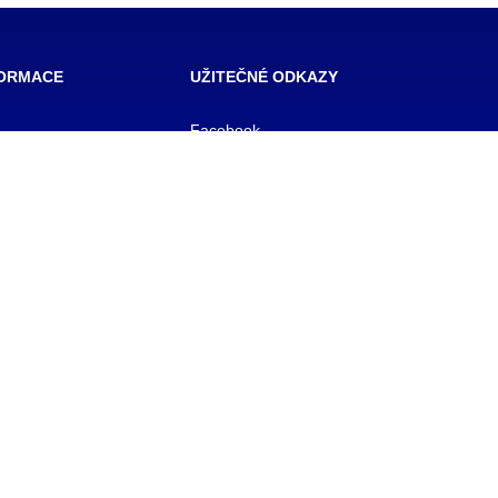
FORMACE
UŽITEČNÉ ODKAZY
Facebook
SŠ Praha
 škola veřejnoprávní
E- mail pro učitele
 škola prevence
OFFICE 365
zového řízení Praha,
E-mail pro studenty
BAKALÁŘ
 rejstříku
KNIHOVNA
1/11
y
 561