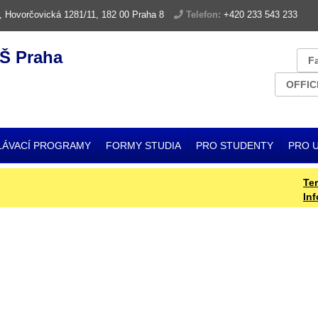
, Hovorčovická 1281/11, 182 00 Praha 8
Telefon:
+420 233 543 233
Š Praha
F
OFFIC
LÁVACÍ PROGRAMY
FORMY STUDIA
PRO STUDENTY
PRO 
Termín
Inform