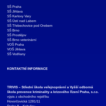
SŠ Praha
SŠ Jihlava
SŠ Karlovy Vary
SŠ Ústí nad Labem
SŠ Třebechovice pod Orebem
SŠ Brno
SŠ Prostějov
SŠ Brno veterinární
VOŠ Praha
VOŠ Jihlava
SŠ Vodňany
KONTAKTNÍ INFORMACE
TRIVIS – Střední škola veřejnoprávní a Vyšší odborná
škola prevence kriminality a krizového řízení Praha, s.r.o.
výpis z obchodního rejstříku
Hovorčovická 1281/11
Praha 8 – Kobylisy