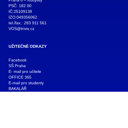
PSČ: 182 00
IČ:25109138
IZO:049356062
tel./fax.: 283 911 561
VOS@trivis.cz
UŽITEČNÉ ODKAZY
Facebook
SŠ Praha
E- mail pro učitele
OFFICE 365
E-mail pro studenty
BAKALÁŘ
KNIHOVNA
© copyright 2026 TRIVIS a.s. - Všechna práva vyhrazena