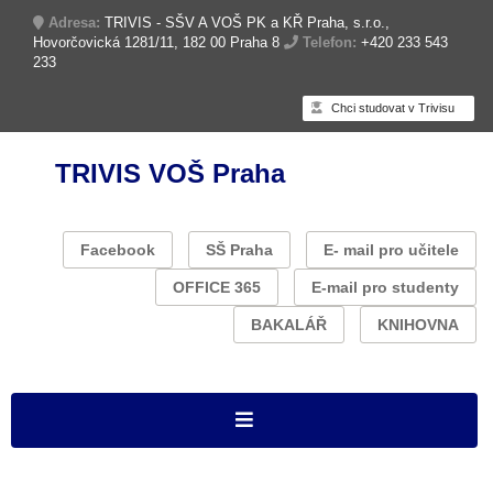
Adresa:
TRIVIS - SŠV A VOŠ PK a KŘ Praha, s.r.o.,
Hovorčovická 1281/11, 182 00 Praha 8
Telefon:
+420 233 543
233
Chci studovat v Trivisu
TRIVIS VOŠ Praha
Facebook
SŠ Praha
E- mail pro učitele
OFFICE 365
E-mail pro studenty
BAKALÁŘ
KNIHOVNA