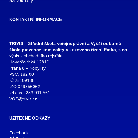
SŠ Vodňany
KONTAKTNÍ INFORMACE
TRIVIS – Střední škola veřejnoprávní a Vyšší odborná
škola prevence kriminality a krizového řízení Praha, s.r.o.
výpis z obchodního rejstříku
Hovorčovická 1281/11
Praha 8 – Kobylisy
PSČ: 182 00
IČ:25109138
IZO:049356062
tel./fax.: 283 911 561
VOS@trivis.cz
UŽITEČNÉ ODKAZY
Facebook