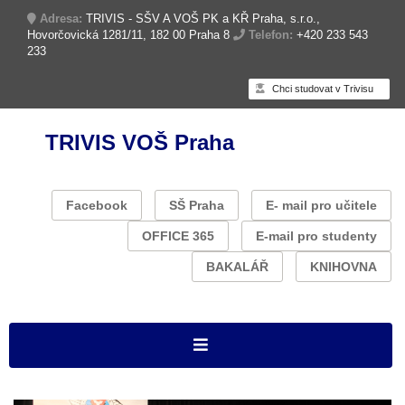
Adresa:
TRIVIS - SŠV A VOŠ PK a KŘ Praha, s.r.o.,
Hovorčovická 1281/11, 182 00 Praha 8
Telefon:
+420 233 543
233
Chci studovat v Trivisu
TRIVIS VOŠ Praha
Facebook
SŠ Praha
E- mail pro učitele
OFFICE 365
E-mail pro studenty
BAKALÁŘ
KNIHOVNA