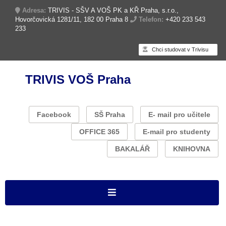
Adresa:
TRIVIS - SŠV A VOŠ PK a KŘ Praha, s.r.o.,
Hovorčovická 1281/11, 182 00 Praha 8
Telefon:
+420 233 543
233
Chci studovat v Trivisu
TRIVIS VOŠ Praha
Facebook
SŠ Praha
E- mail pro učitele
OFFICE 365
E-mail pro studenty
BAKALÁŘ
KNIHOVNA