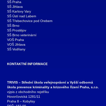
SŠ Praha
SŠ Jihlava
SŠ Karlovy Vary
SŠ Ústí nad Labem
SŠ Třebechovice pod Orebem
SŠ Brno
SŠ Prostějov
SŠ Brno veterinární
VOŠ Praha
VOŠ Jihlava
SŠ Vodňany
KONTAKTNÍ INFORMACE
TRIVIS – Střední škola veřejnoprávní a Vyšší odborná
škola prevence kriminality a krizového řízení Praha, s.r.o.
výpis z obchodního rejstříku
Hovorčovická 1281/11
Praha 8 – Kobylisy
PSČ: 182 00