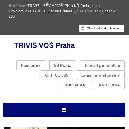
Adresa:
TRIVIS - SŠV A VOŠ PK a KŘ Praha, s.r.o.,
Hovorčovická 1281/11, 182 00 Praha 8
Telefon:
+420 233 543
233
Chci studovat v Trivisu
TRIVIS VOŠ Praha
Facebook
SŠ Praha
E- mail pro učitele
OFFICE 365
E-mail pro studenty
BAKALÁŘ
KNIHOVNA