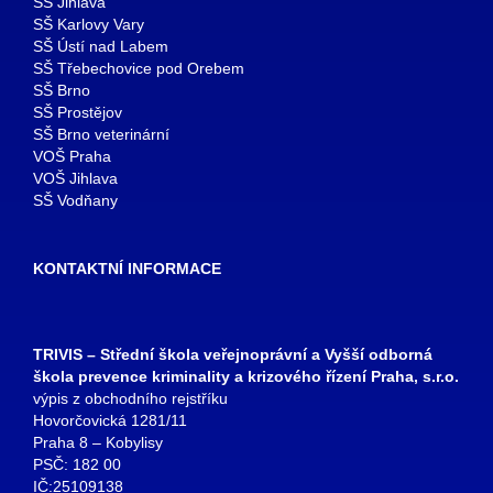
SŠ Jihlava
SŠ Karlovy Vary
SŠ Ústí nad Labem
SŠ Třebechovice pod Orebem
SŠ Brno
SŠ Prostějov
SŠ Brno veterinární
VOŠ Praha
VOŠ Jihlava
SŠ Vodňany
KONTAKTNÍ INFORMACE
TRIVIS – Střední škola veřejnoprávní a Vyšší odborná
škola prevence kriminality a krizového řízení Praha, s.r.o.
výpis z obchodního rejstříku
Hovorčovická 1281/11
Praha 8 – Kobylisy
PSČ: 182 00
IČ:25109138