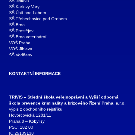
SŠ Jihlava
SŠ Karlovy Vary
SŠ Ústí nad Labem
SŠ Třebechovice pod Orebem
SŠ Brno
SŠ Prostějov
SŠ Brno veterinární
VOŠ Praha
VOŠ Jihlava
SŠ Vodňany
KONTAKTNÍ INFORMACE
TRIVIS – Střední škola veřejnoprávní a Vyšší odborná
škola prevence kriminality a krizového řízení Praha, s.r.o.
výpis z obchodního rejstříku
Hovorčovická 1281/11
Praha 8 – Kobylisy
PSČ: 182 00
IČ:25109138