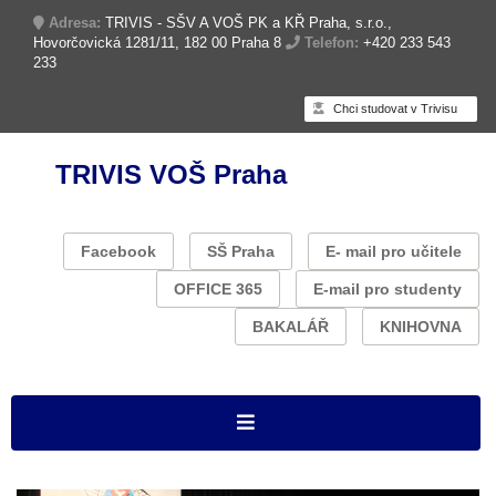
Adresa:
TRIVIS - SŠV A VOŠ PK a KŘ Praha, s.r.o.,
Hovorčovická 1281/11, 182 00 Praha 8
Telefon:
+420 233 543
233
Chci studovat v Trivisu
TRIVIS VOŠ Praha
Facebook
SŠ Praha
E- mail pro učitele
OFFICE 365
E-mail pro studenty
BAKALÁŘ
KNIHOVNA